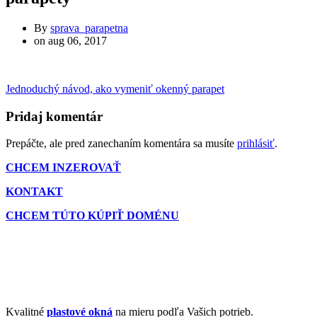
By
sprava_parapetna
on
aug 06, 2017
Jednoduchý návod, ako vymeniť okenný parapet
Pridaj komentár
Prepáčte, ale pred zanechaním komentára sa musíte
prihlásiť
.
CHCEM INZEROVAŤ
KONTAKT
CHCEM TÚTO KÚPIŤ DOMÉNU
Kvalitné
plastové okná
na mieru podľa Vašich potrieb.